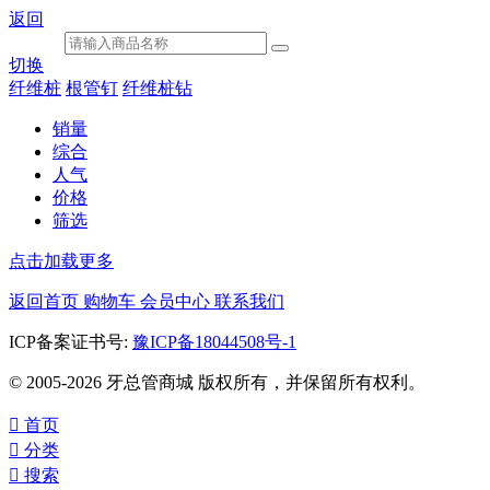
返回
切换
纤维桩
根管钉
纤维桩钻
销量
综合
人气
价格
筛选
点击加载更多
返回首页
购物车
会员中心
联系我们
ICP备案证书号:
豫ICP备18044508号-1
© 2005-2026 牙总管商城 版权所有，并保留所有权利。

首页

分类

搜索