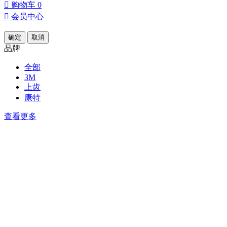

购物车
0

会员中心
确定
取消
品牌
全部
3M
上齿
康特
查看更多