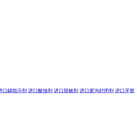
进口龋指示剂
进口酸蚀剂
进口脱敏剂
进口窝沟封闭剂
进口牙胶