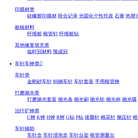
印膜材类
硅橡胶印膜材
咬合记录
光固化个性托盘
石膏
热塑
桩核材料
纤维桩
根管钉
纤维桩钻
其他修复填充类
临时冠材料
预成冠
车针车锉类

车针类
金刚砂车针
钨钢车针
车针套装
手用根管锉
打磨抛光类
打磨抛光套装
抛光条
抛光刷
抛光轮
抛光杯
抛光碟
治疗扩锉类
C锉
K锉
H锉
R锉
G钻
P钻
拔髓针
棉花针
侧压针
根
车针辅助
车针盒
车针浸泡盒
车针台架
根管测量台