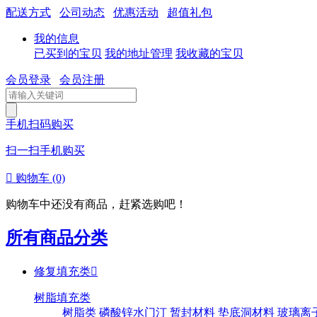
配送方式
公司动态
优惠活动
超值礼包
我的信息
已买到的宝贝
我的地址管理
我收藏的宝贝
会员登录
会员注册
手机扫码购买
扫一扫手机购买

购物车
(0)
购物车中还没有商品，赶紧选购吧！
所有商品分类
修复填充类

树脂填充类
树脂类
磷酸锌水门汀
暂封材料
垫底洞材料
玻璃离