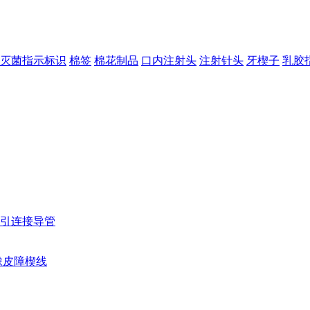
灭菌指示标识
棉签
棉花制品
口内注射头
注射针头
牙楔子
乳胶
引连接导管
橡皮障楔线