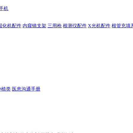
手机
固化机配件
内窥镜支架
三用枪
根测仪配件
X光机配件
根管充填
种植类
医患沟通手册