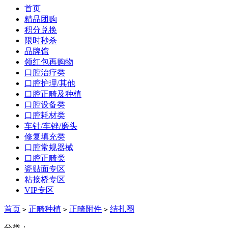
首页
精品团购
积分兑换
限时秒杀
品牌馆
领红包再购物
口腔治疗类
口腔护理/其他
口腔正畸及种植
口腔设备类
口腔耗材类
车针/车锉/磨头
修复填充类
口腔常规器械
口腔正畸类
瓷贴面专区
粘接桥专区
VIP专区
首页
正畸种植
正畸附件
结扎圈
>
>
>
分类：