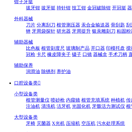
钳子牙挺
拔牙钳
拔牙挺
持针钳
技工钳
金冠破除钳
开冠挺
器
外科器械
刀片
分离刮刀
根管测压器
汞合金输送器
骨刮匙
刮
锉
牙周袋探针
研光器
牙周提升
银汞雕刻刀
粘固粉
辅助器械
比色板
根管刻度尺
玻璃制产品
开口器
印模托盘
搅
冠枪
卡尺
橡皮障夹子
镊子
口镜
器械盒
手术刀柄
辅助保养
润滑油
除锈剂
养护油
口腔设备类

小型设备类
根管测量仪
喷砂枪
内窥镜
根管充填系统
种植机
传
注油机
清洗机
洁牙机
光固化机
牙髓活力测试仪
根
大型设备类
牙椅
灭菌器
X光机
压缩机
空压机
污水处理系统