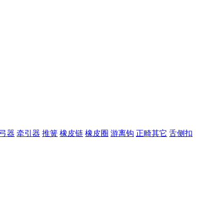
弓器
牵引器
推簧
橡皮链
橡皮圈
游离钩
正畸其它
舌侧扣