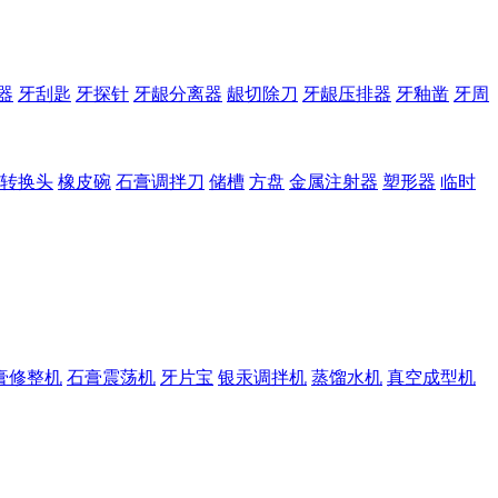
器
牙刮匙
牙探针
牙龈分离器
龈切除刀
牙龈压排器
牙釉凿
牙周
转换头
橡皮碗
石膏调拌刀
储槽
方盘
金属注射器
塑形器
临时
膏修整机
石膏震荡机
牙片宝
银汞调拌机
蒸馏水机
真空成型机