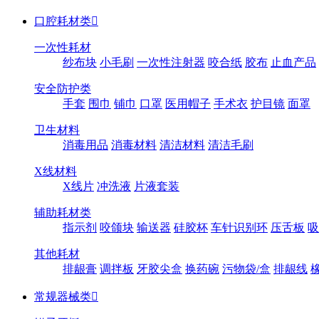
口腔耗材类

一次性耗材
纱布块
小毛刷
一次性注射器
咬合纸
胶布
止血产品
安全防护类
手套
围巾
铺巾
口罩
医用帽子
手术衣
护目镜
面罩
卫生材料
消毒用品
消毒材料
清洁材料
清洁毛刷
X线材料
X线片
冲洗液
片液套装
辅助耗材类
指示剂
咬颌块
输送器
硅胶杯
车针识别环
压舌板
吸
其他耗材
排龈膏
调拌板
牙胶尖盒
换药碗
污物袋/盒
排龈线
常规器械类
