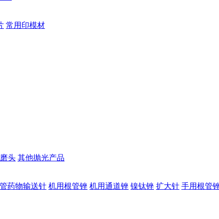
片
常用印模材
磨头
其他抛光产品
管药物输送针
机用根管锉
机用通道锉
镍钛锉
扩大针
手用根管