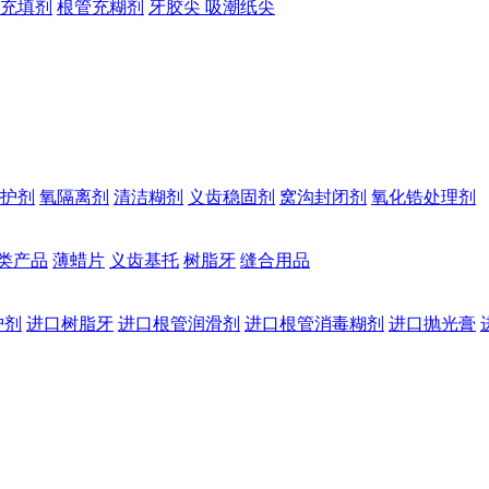
充填剂
根管充糊剂
牙胶尖 吸潮纸尖
护剂
氧隔离剂
清洁糊剂
义齿稳固剂
窝沟封闭剂
氧化锆处理剂
类产品
薄蜡片
义齿基托
树脂牙
缝合用品
护剂
进口树脂牙
进口根管润滑剂
进口根管消毒糊剂
进口抛光膏