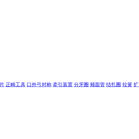
片
正畸工具
口外弓对称
牵引装置
分牙圈
颊面管
结扎圈
拉簧
扩