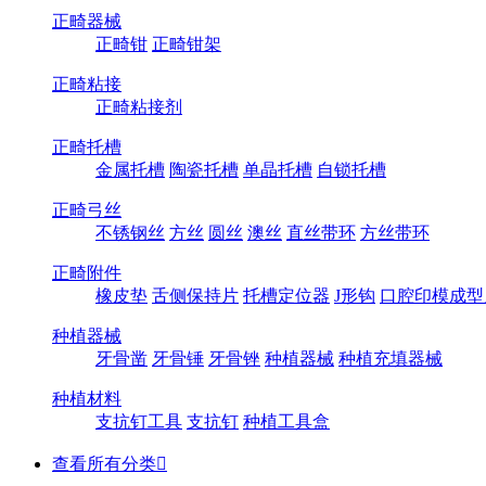
正畸器械
正畸钳
正畸钳架
正畸粘接
正畸粘接剂
正畸托槽
金属托槽
陶瓷托槽
单晶托槽
自锁托槽
正畸弓丝
不锈钢丝
方丝
圆丝
澳丝
直丝带环
方丝带环
正畸附件
橡皮垫
舌侧保持片
托槽定位器
J形钩
口腔印模成型
种植器械
牙骨凿
牙骨锤
牙骨锉
种植器械
种植充填器械
种植材料
支抗钉工具
支抗钉
种植工具盒
查看所有分类
