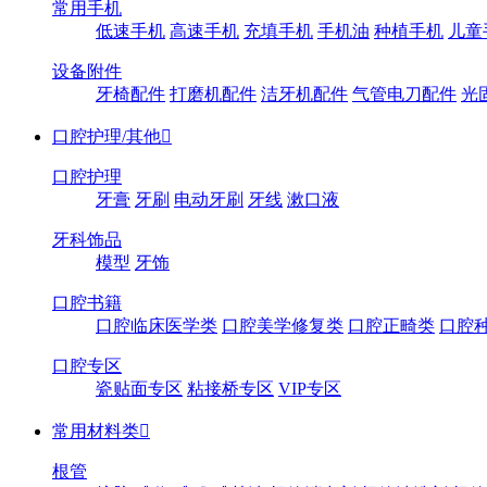
常用手机
低速手机
高速手机
充填手机
手机油
种植手机
儿童
设备附件
牙椅配件
打磨机配件
洁牙机配件
气管电刀配件
光
口腔护理/其他

口腔护理
牙膏
牙刷
电动牙刷
牙线
漱口液
牙科饰品
模型
牙饰
口腔书籍
口腔临床医学类
口腔美学修复类
口腔正畸类
口腔
口腔专区
瓷贴面专区
粘接桥专区
VIP专区
常用材料类

根管