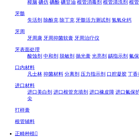
樟脑
碘仿
碘酚
碘甘油
根管消毒剂
根管清洗剂
根管
牙髓
失活剂
除酚克
除丁克
牙髓活力测试剂
氢氧化钙
牙周
牙周康
牙周抑菌软膏
牙周治疗仪
牙表面处理
酸蚀剂
中和剂
脱敏剂
抛光膏
光亮剂
龋指示剂
氟保
口内材料
凡士林
抑菌材料
分离剂
压力指示剂
口腔凝胶
丁香
进口材料
进口美白剂
进口根管充填剂
进口橡皮障
进口氟保
尖
打样膏
根管辅料
正畸种植
