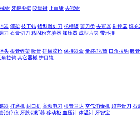
械钳
牙根尖挺
咬骨钳
止血钳
去冠钳
治器
颌架
技工蜡
蜡型雕刻刀
托槽镊
剪刀类
去冠器
剔挖器
填充
调刀
石膏切刀
粘固粉充填器
加压器
成型片夹
带环推
拌头
根管锉架
吸管
硅橡胶枪
保持器盒
量杯/瓶/筒
口角拉钩
吸管
直角拉钩
其它器械
护目镜
感器
打磨机
封口机
高频电刀
根管马达
空气消毒机
超声骨刀
石
管治疗仪
牙胶切断器
移动柜
血压计
体温计
牙智宝