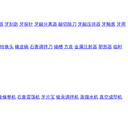
器
牙刮匙
牙探针
牙龈分离器
龈切除刀
牙龈压排器
牙釉凿
牙周
转换头
橡皮碗
石膏调拌刀
储槽
方盘
金属注射器
塑形器
临时
膏修整机
石膏震荡机
牙片宝
银汞调拌机
蒸馏水机
真空成型机