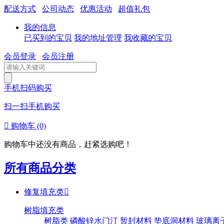
配送方式
公司动态
优惠活动
超值礼包
我的信息
已买到的宝贝
我的地址管理
我收藏的宝贝
会员登录
会员注册
手机扫码购买
扫一扫手机购买

购物车
(0)
购物车中还没有商品，赶紧选购吧！
所有商品分类
修复填充类

树脂填充类
树脂类
磷酸锌水门汀
暂封材料
垫底洞材料
玻璃离