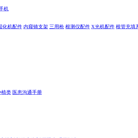
手机
固化机配件
内窥镜支架
三用枪
根测仪配件
X光机配件
根管充填
种植类
医患沟通手册