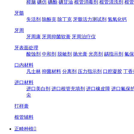
樟脑
碘仿
碘酚
碘甘油
根管消毒剂
根管清洗剂
根管
牙髓
失活剂
除酚克
除丁克
牙髓活力测试剂
氢氧化钙
牙周
牙周康
牙周抑菌软膏
牙周治疗仪
牙表面处理
酸蚀剂
中和剂
脱敏剂
抛光膏
光亮剂
龋指示剂
氟保
口内材料
凡士林
抑菌材料
分离剂
压力指示剂
口腔凝胶
丁香
进口材料
进口美白剂
进口根管充填剂
进口橡皮障
进口氟保
尖
打样膏
根管辅料
正畸种植
