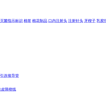
灭菌指示标识
棉签
棉花制品
口内注射头
注射针头
牙楔子
乳胶
引连接导管
橡皮障楔线