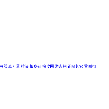
弓器
牵引器
推簧
橡皮链
橡皮圈
游离钩
正畸其它
舌侧扣