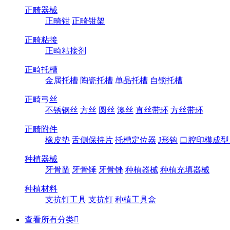
正畸器械
正畸钳
正畸钳架
正畸粘接
正畸粘接剂
正畸托槽
金属托槽
陶瓷托槽
单晶托槽
自锁托槽
正畸弓丝
不锈钢丝
方丝
圆丝
澳丝
直丝带环
方丝带环
正畸附件
橡皮垫
舌侧保持片
托槽定位器
J形钩
口腔印模成型
种植器械
牙骨凿
牙骨锤
牙骨锉
种植器械
种植充填器械
种植材料
支抗钉工具
支抗钉
种植工具盒
查看所有分类
