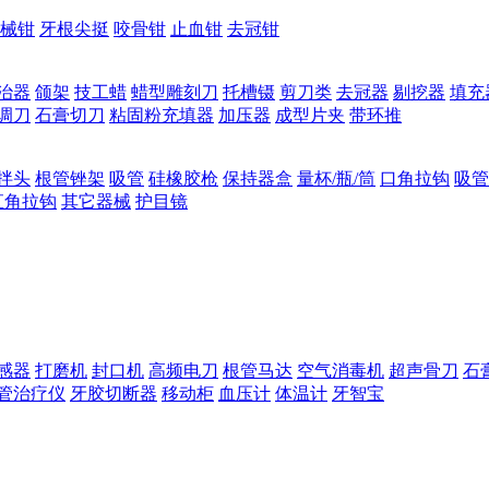
械钳
牙根尖挺
咬骨钳
止血钳
去冠钳
治器
颌架
技工蜡
蜡型雕刻刀
托槽镊
剪刀类
去冠器
剔挖器
填充
调刀
石膏切刀
粘固粉充填器
加压器
成型片夹
带环推
拌头
根管锉架
吸管
硅橡胶枪
保持器盒
量杯/瓶/筒
口角拉钩
吸管
直角拉钩
其它器械
护目镜
感器
打磨机
封口机
高频电刀
根管马达
空气消毒机
超声骨刀
石
管治疗仪
牙胶切断器
移动柜
血压计
体温计
牙智宝