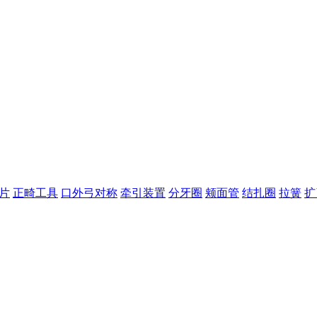
片
正畸工具
口外弓对称
牵引装置
分牙圈
颊面管
结扎圈
拉簧
扩