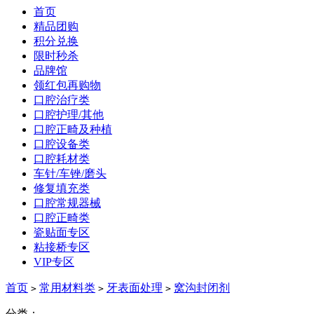
首页
精品团购
积分兑换
限时秒杀
品牌馆
领红包再购物
口腔治疗类
口腔护理/其他
口腔正畸及种植
口腔设备类
口腔耗材类
车针/车锉/磨头
修复填充类
口腔常规器械
口腔正畸类
瓷贴面专区
粘接桥专区
VIP专区
首页
常用材料类
牙表面处理
窝沟封闭剂
>
>
>
分类：