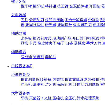
钳子牙挺
拔牙钳
拔牙挺
持针钳
技工钳
金冠破除钳
开冠挺
器
外科器械
刀片
分离刮刀
根管测压器
汞合金输送器
骨刮匙
刮
锉
牙周袋探针
研光器
牙周提升
银汞雕刻刀
粘固粉
辅助器械
比色板
根管刻度尺
玻璃制产品
开口器
印模托盘
搅
冠枪
卡尺
橡皮障夹子
镊子
口镜
器械盒
手术刀柄
辅助保养
润滑油
除锈剂
养护油
口腔设备类

小型设备类
根管测量仪
喷砂枪
内窥镜
根管充填系统
种植机
传
注油机
清洗机
洁牙机
光固化机
牙髓活力测试仪
根
大型设备类
牙椅
灭菌器
X光机
压缩机
空压机
污水处理系统