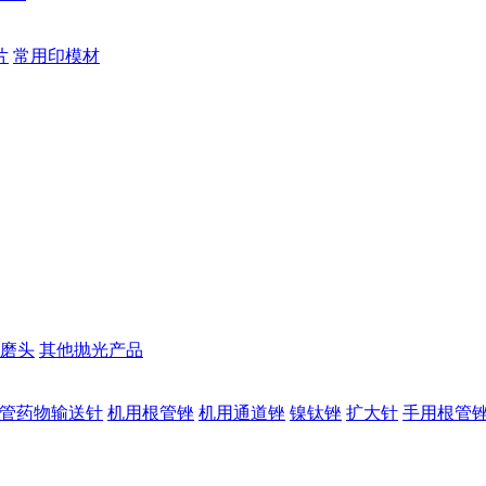
片
常用印模材
磨头
其他抛光产品
管药物输送针
机用根管锉
机用通道锉
镍钛锉
扩大针
手用根管