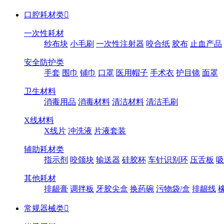
口腔耗材类

一次性耗材
纱布块
小毛刷
一次性注射器
咬合纸
胶布
止血产品
安全防护类
手套
围巾
铺巾
口罩
医用帽子
手术衣
护目镜
面罩
卫生材料
消毒用品
消毒材料
清洁材料
清洁毛刷
X线材料
X线片
冲洗液
片液套装
辅助耗材类
指示剂
咬颌块
输送器
硅胶杯
车针识别环
压舌板
吸
其他耗材
排龈膏
调拌板
牙胶尖盒
换药碗
污物袋/盒
排龈线
常规器械类
