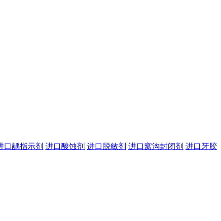
进口龋指示剂
进口酸蚀剂
进口脱敏剂
进口窝沟封闭剂
进口牙胶