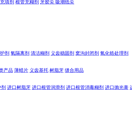
充填剂
根管充糊剂
牙胶尖 吸潮纸尖
护剂
氧隔离剂
清洁糊剂
义齿稳固剂
窝沟封闭剂
氧化锆处理剂
类产品
薄蜡片
义齿基托
树脂牙
缝合用品
护剂
进口树脂牙
进口根管润滑剂
进口根管消毒糊剂
进口抛光膏