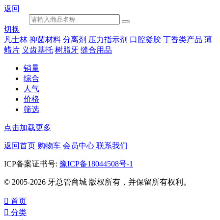
返回
切换
凡士林
抑菌材料
分离剂
压力指示剂
口腔凝胶
丁香类产品
薄
蜡片
义齿基托
树脂牙
缝合用品
销量
综合
人气
价格
筛选
点击加载更多
返回首页
购物车
会员中心
联系我们
ICP备案证书号:
豫ICP备18044508号-1
© 2005-2026 牙总管商城 版权所有，并保留所有权利。

首页

分类