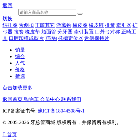
返回
切换
结扎圈
舌侧扣
正畸其它
游离钩
橡皮圈
橡皮链
推簧
牵引器
扩
弓器
拉簧
橡皮垫
颊面管
分牙圈
牵引装置
口外弓对称
正畸工
具
口腔印模成型片
J形钩
托槽定位器
舌侧保持片
销量
综合
人气
价格
筛选
点击加载更多
返回首页
购物车
会员中心
联系我们
ICP备案证书号:
豫ICP备18044508号-1
© 2005-2026 牙总管商城 版权所有，并保留所有权利。

首页