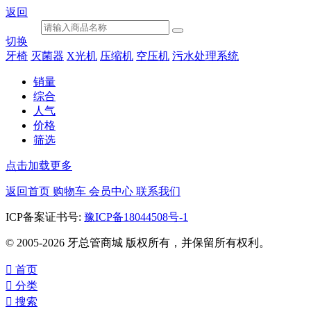
返回
切换
牙椅
灭菌器
X光机
压缩机
空压机
污水处理系统
销量
综合
人气
价格
筛选
点击加载更多
返回首页
购物车
会员中心
联系我们
ICP备案证书号:
豫ICP备18044508号-1
© 2005-2026 牙总管商城 版权所有，并保留所有权利。

首页

分类

搜索