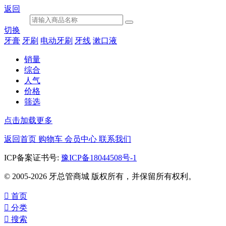
返回
切换
牙膏
牙刷
电动牙刷
牙线
漱口液
销量
综合
人气
价格
筛选
点击加载更多
返回首页
购物车
会员中心
联系我们
ICP备案证书号:
豫ICP备18044508号-1
© 2005-2026 牙总管商城 版权所有，并保留所有权利。

首页

分类

搜索