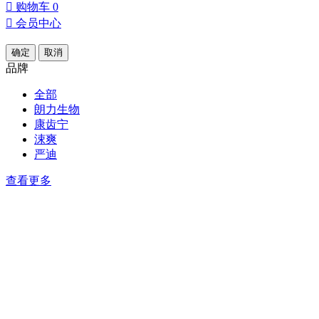

购物车
0

会员中心
确定
取消
品牌
全部
朗力生物
康齿宁
涑爽
严迪
查看更多