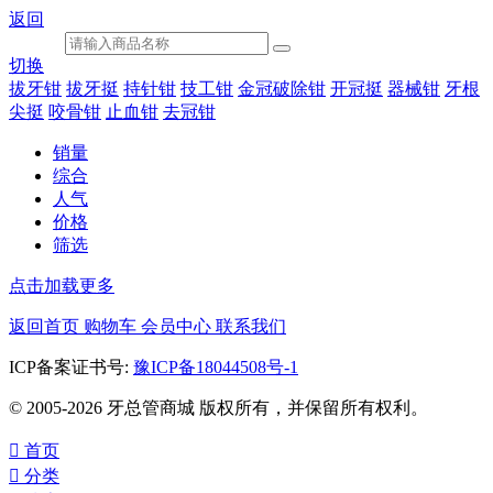
返回
切换
拔牙钳
拔牙挺
持针钳
技工钳
金冠破除钳
开冠挺
器械钳
牙根
尖挺
咬骨钳
止血钳
去冠钳
销量
综合
人气
价格
筛选
点击加载更多
返回首页
购物车
会员中心
联系我们
ICP备案证书号:
豫ICP备18044508号-1
© 2005-2026 牙总管商城 版权所有，并保留所有权利。

首页

分类