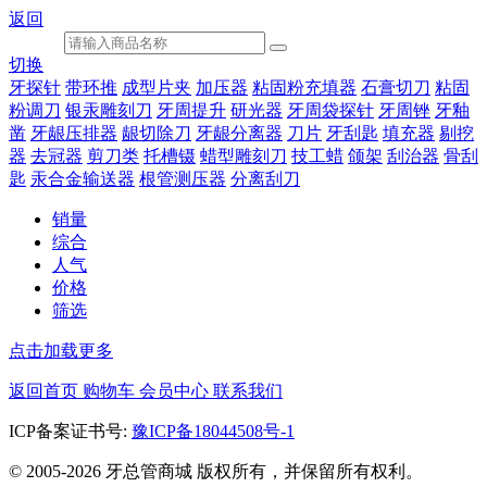
返回
切换
牙探针
带环推
成型片夹
加压器
粘固粉充填器
石膏切刀
粘固
粉调刀
银汞雕刻刀
牙周提升
研光器
牙周袋探针
牙周锉
牙釉
凿
牙龈压排器
龈切除刀
牙龈分离器
刀片
牙刮匙
填充器
剔挖
器
去冠器
剪刀类
托槽镊
蜡型雕刻刀
技工蜡
颌架
刮治器
骨刮
匙
汞合金输送器
根管测压器
分离刮刀
销量
综合
人气
价格
筛选
点击加载更多
返回首页
购物车
会员中心
联系我们
ICP备案证书号:
豫ICP备18044508号-1
© 2005-2026 牙总管商城 版权所有，并保留所有权利。