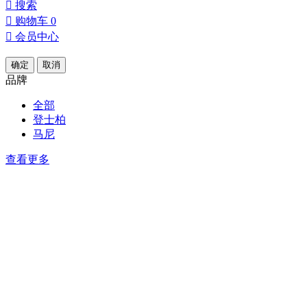

搜索

购物车
0

会员中心
确定
取消
品牌
全部
登士柏
马尼
查看更多