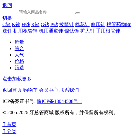
返回
切换
C锉
K锉
H锉
R锉
G钻
P钻
拔髓针
棉花针
侧压针
根管药物输
送针
机用根管锉
机用通道锉
镍钛锉
扩大针
手用根管锉
销量
综合
人气
价格
筛选
点击加载更多
返回首页
购物车
会员中心
联系我们
ICP备案证书号:
豫ICP备18044508号-1
© 2005-2026 牙总管商城 版权所有，并保留所有权利。

首页

分类