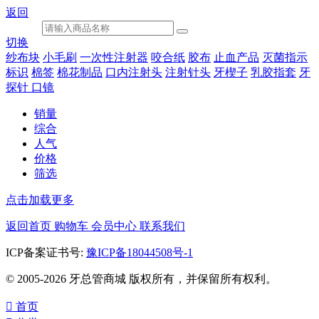
返回
切换
纱布块
小毛刷
一次性注射器
咬合纸
胶布
止血产品
灭菌指示
标识
棉签
棉花制品
口内注射头
注射针头
牙楔子
乳胶指套
牙
探针 口镜
销量
综合
人气
价格
筛选
点击加载更多
返回首页
购物车
会员中心
联系我们
ICP备案证书号:
豫ICP备18044508号-1
© 2005-2026 牙总管商城 版权所有，并保留所有权利。

首页