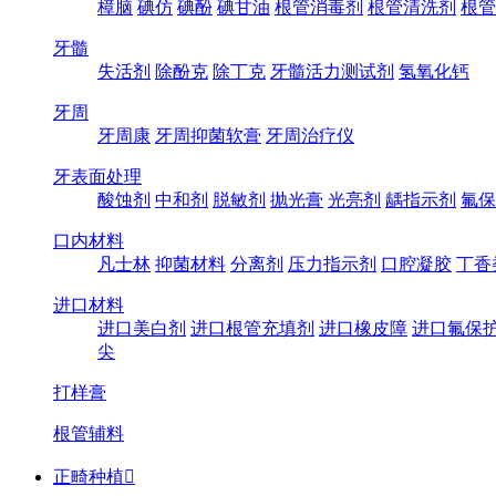
樟脑
碘仿
碘酚
碘甘油
根管消毒剂
根管清洗剂
根管
牙髓
失活剂
除酚克
除丁克
牙髓活力测试剂
氢氧化钙
牙周
牙周康
牙周抑菌软膏
牙周治疗仪
牙表面处理
酸蚀剂
中和剂
脱敏剂
抛光膏
光亮剂
龋指示剂
氟保
口内材料
凡士林
抑菌材料
分离剂
压力指示剂
口腔凝胶
丁香
进口材料
进口美白剂
进口根管充填剂
进口橡皮障
进口氟保
尖
打样膏
根管辅料
正畸种植
