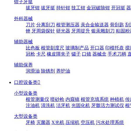
钳子牙挺
拔牙钳
拔牙挺
持针钳
技工钳
金冠破除钳
开冠挺
器
外科器械
刀片
分离刮刀
根管测压器
汞合金输送器
骨刮匙
刮
锉
牙周袋探针
研光器
牙周提升
银汞雕刻刀
粘固粉
辅助器械
比色板
根管刻度尺
玻璃制产品
开口器
印模托盘
搅
冠枪
卡尺
橡皮障夹子
镊子
口镜
器械盒
手术刀柄
辅助保养
润滑油
除锈剂
养护油
口腔设备类

小型设备类
根管测量仪
喷砂枪
内窥镜
根管充填系统
种植机
传
注油机
清洗机
洁牙机
光固化机
牙髓活力测试仪
根
大型设备类
牙椅
灭菌器
X光机
压缩机
空压机
污水处理系统