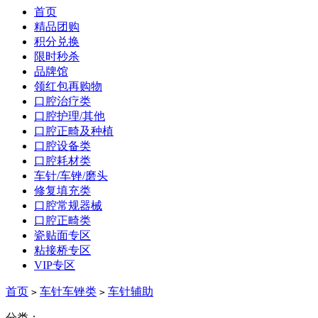
首页
精品团购
积分兑换
限时秒杀
品牌馆
领红包再购物
口腔治疗类
口腔护理/其他
口腔正畸及种植
口腔设备类
口腔耗材类
车针/车锉/磨头
修复填充类
口腔常规器械
口腔正畸类
瓷贴面专区
粘接桥专区
VIP专区
首页
车针车锉类
车针辅助
>
>
分类：