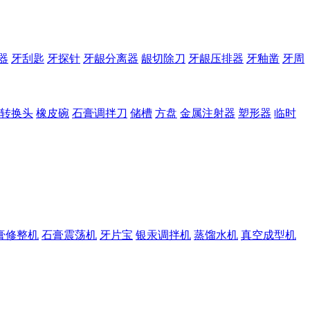
器
牙刮匙
牙探针
牙龈分离器
龈切除刀
牙龈压排器
牙釉凿
牙周
转换头
橡皮碗
石膏调拌刀
储槽
方盘
金属注射器
塑形器
临时
膏修整机
石膏震荡机
牙片宝
银汞调拌机
蒸馏水机
真空成型机