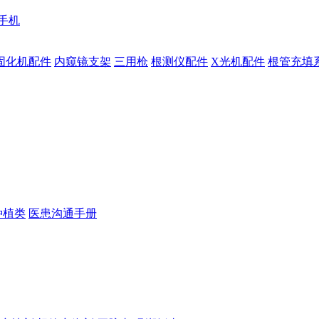
手机
固化机配件
内窥镜支架
三用枪
根测仪配件
X光机配件
根管充填
种植类
医患沟通手册