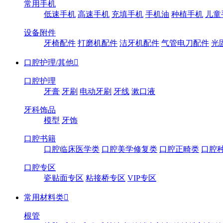
常用手机
低速手机
高速手机
充填手机
手机油
种植手机
儿童
设备附件
牙椅配件
打磨机配件
洁牙机配件
气管电刀配件
光
口腔护理/其他

口腔护理
牙膏
牙刷
电动牙刷
牙线
漱口液
牙科饰品
模型
牙饰
口腔书籍
口腔临床医学类
口腔美学修复类
口腔正畸类
口腔
口腔专区
瓷贴面专区
粘接桥专区
VIP专区
常用材料类

根管