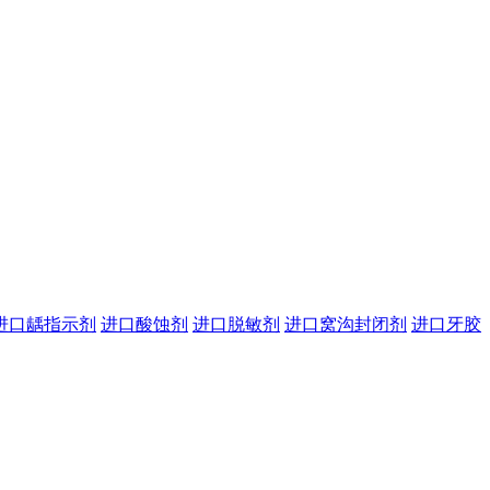
进口龋指示剂
进口酸蚀剂
进口脱敏剂
进口窝沟封闭剂
进口牙胶