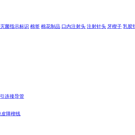
灭菌指示标识
棉签
棉花制品
口内注射头
注射针头
牙楔子
乳胶
引连接导管
橡皮障楔线