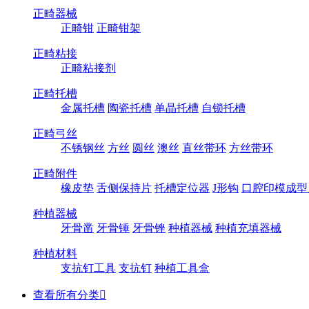
正畸器械
正畸钳
正畸钳架
正畸粘接
正畸粘接剂
正畸托槽
金属托槽
陶瓷托槽
单晶托槽
自锁托槽
正畸弓丝
不锈钢丝
方丝
圆丝
澳丝
直丝带环
方丝带环
正畸附件
橡皮垫
舌侧保持片
托槽定位器
J形钩
口腔印模成型
种植器械
牙骨凿
牙骨锤
牙骨锉
种植器械
种植充填器械
种植材料
支抗钉工具
支抗钉
种植工具盒
查看所有分类
