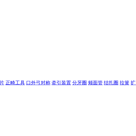
片
正畸工具
口外弓对称
牵引装置
分牙圈
颊面管
结扎圈
拉簧
扩