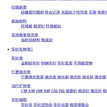
印膜材类
硅橡胶印膜材
咬合记录
光固化个性托盘
石膏
热塑
桩核材料
纤维桩
根管钉
纤维桩钻
其他修复填充类
临时冠材料
预成冠
车针车锉类

车针类
金刚砂车针
钨钢车针
车针套装
手用根管锉
打磨抛光类
打磨抛光套装
抛光条
抛光刷
抛光轮
抛光杯
抛光碟
治疗扩锉类
C锉
K锉
H锉
R锉
G钻
P钻
拔髓针
棉花针
侧压针
根
车针辅助
车针盒
车针浸泡盒
车针台架
根管测量台