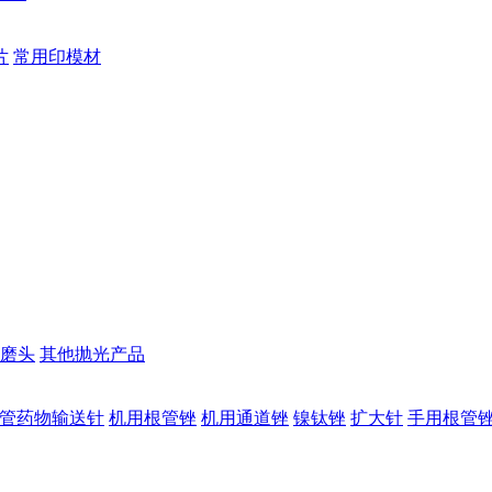
片
常用印模材
磨头
其他抛光产品
管药物输送针
机用根管锉
机用通道锉
镍钛锉
扩大针
手用根管