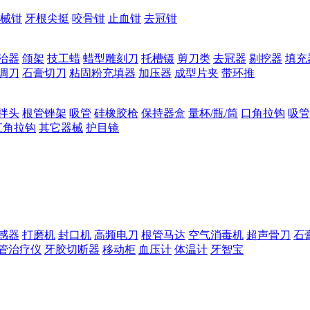
械钳
牙根尖挺
咬骨钳
止血钳
去冠钳
治器
颌架
技工蜡
蜡型雕刻刀
托槽镊
剪刀类
去冠器
剔挖器
填充
调刀
石膏切刀
粘固粉充填器
加压器
成型片夹
带环推
拌头
根管锉架
吸管
硅橡胶枪
保持器盒
量杯/瓶/筒
口角拉钩
吸管
直角拉钩
其它器械
护目镜
感器
打磨机
封口机
高频电刀
根管马达
空气消毒机
超声骨刀
石
管治疗仪
牙胶切断器
移动柜
血压计
体温计
牙智宝