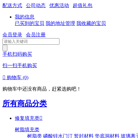
配送方式
公司动态
优惠活动
超值礼包
我的信息
已买到的宝贝
我的地址管理
我收藏的宝贝
会员登录
会员注册
手机扫码购买
扫一扫手机购买

购物车
(0)
购物车中还没有商品，赶紧选购吧！
所有商品分类
修复填充类

树脂填充类
树脂类
磷酸锌水门汀
暂封材料
垫底洞材料
玻璃离