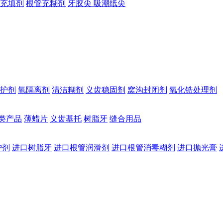
充填剂
根管充糊剂
牙胶尖 吸潮纸尖
护剂
氧隔离剂
清洁糊剂
义齿稳固剂
窝沟封闭剂
氧化锆处理剂
类产品
薄蜡片
义齿基托
树脂牙
缝合用品
护剂
进口树脂牙
进口根管润滑剂
进口根管消毒糊剂
进口抛光膏