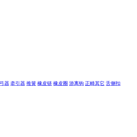
弓器
牵引器
推簧
橡皮链
橡皮圈
游离钩
正畸其它
舌侧扣