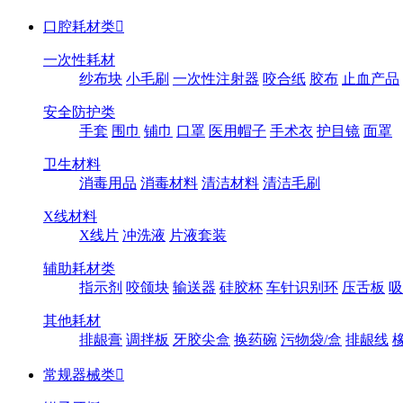
口腔耗材类

一次性耗材
纱布块
小毛刷
一次性注射器
咬合纸
胶布
止血产品
安全防护类
手套
围巾
铺巾
口罩
医用帽子
手术衣
护目镜
面罩
卫生材料
消毒用品
消毒材料
清洁材料
清洁毛刷
X线材料
X线片
冲洗液
片液套装
辅助耗材类
指示剂
咬颌块
输送器
硅胶杯
车针识别环
压舌板
吸
其他耗材
排龈膏
调拌板
牙胶尖盒
换药碗
污物袋/盒
排龈线
常规器械类
