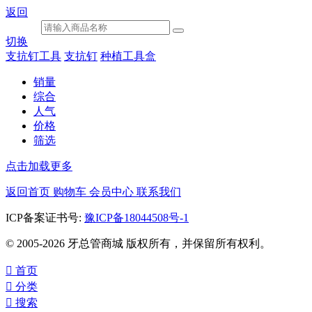
返回
切换
支抗钉工具
支抗钉
种植工具盒
销量
综合
人气
价格
筛选
点击加载更多
返回首页
购物车
会员中心
联系我们
ICP备案证书号:
豫ICP备18044508号-1
© 2005-2026 牙总管商城 版权所有，并保留所有权利。

首页

分类

搜索