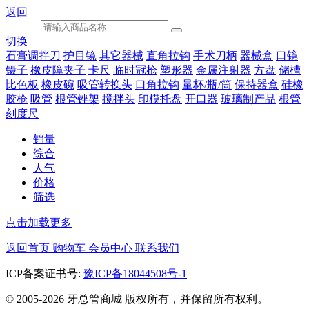
返回
切换
石膏调拌刀
护目镜
其它器械
直角拉钩
手术刀柄
器械盒
口镜
镊子
橡皮障夹子
卡尺
临时冠枪
塑形器
金属注射器
方盘
储槽
比色板
橡皮碗
吸管转换头
口角拉钩
量杯/瓶/筒
保持器盒
硅橡
胶枪
吸管
根管锉架
搅拌头
印模托盘
开口器
玻璃制产品
根管
刻度尺
销量
综合
人气
价格
筛选
点击加载更多
返回首页
购物车
会员中心
联系我们
ICP备案证书号:
豫ICP备18044508号-1
© 2005-2026 牙总管商城 版权所有，并保留所有权利。